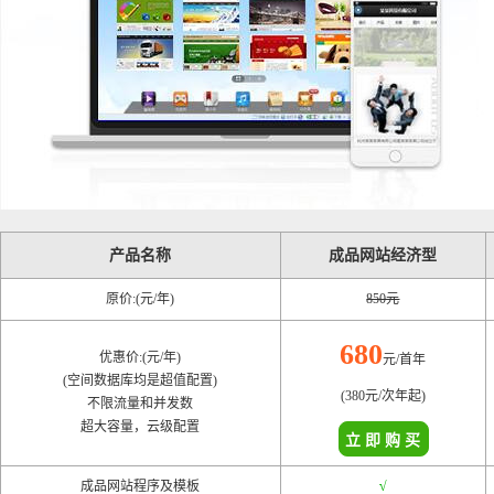
产品名称
成品网站经济型
原价:(元/年)
850元
680
优惠价:(元/年)
元/首年
(空间数据库均是超值配置)
(380元/次年起)
不限流量和并发数
超大容量，云级配置
成品网站程序及模板
√