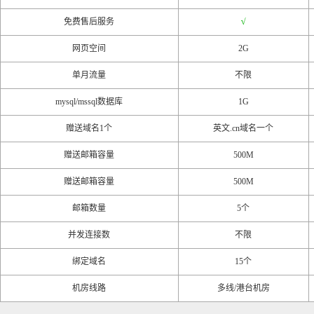
免费售后服务
√
网页空间
2G
单月流量
不限
mysql/mssql数据库
1G
赠送域名1个
英文.cn域名一个
赠送邮箱容量
500M
赠送邮箱容量
500M
邮箱数量
5个
并发连接数
不限
绑定域名
15个
机房线路
多线/港台机房